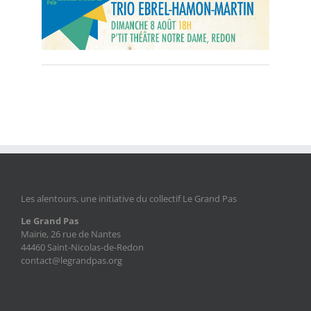
Les alentours, une initiative du collectif Le Grand Pas
Le Grand Pas
Mairie, 26 rue de Nantes
44460 Saint-Nicolas-de-Redon
contact@legrandpas.org