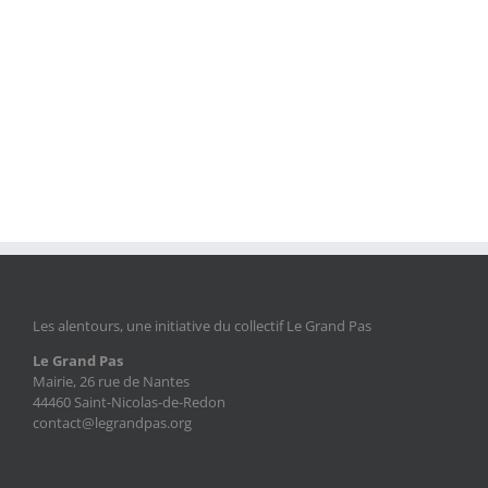
Les alentours, une initiative du collectif Le Grand Pas
Le Grand Pas
Mairie, 26 rue de Nantes
44460 Saint-Nicolas-de-Redon
contact@legrandpas.org