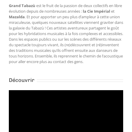
Grand Tabazù
est le fruit de la passion de deux collectifs en libre
évolution depuis de nombreuses années :
la Cie Impérial
et
Mazalda
. Et pour apporter un peu plus d’ampleur à cette union
miraculeuse, quelques nouveaux satellites viennent graviter dans
la galaxie du Tabazù ! Ces artistes aventureux partagent le goût
pour les hybridations musicales à la fois complexes et accessibles.
Dans les espaces publics ou sur les scènes des différents réseaux
du spectacle toujours vivant, ils (re)découvrent et (ré)inventent
des traditions musicales qu’ils offrent ensuite aux danseurs de
tous horizons. Ensemble, ils reprennent le chemin de l’acoustique
pour aller encore plus au contact des gens.
Découvrir