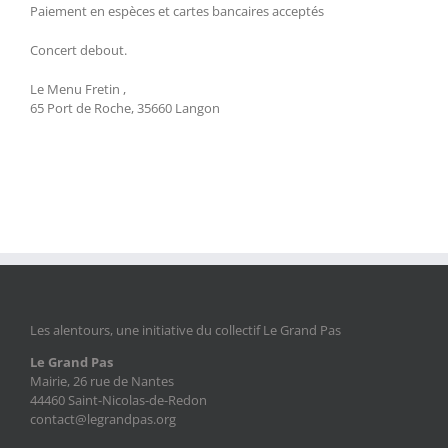
Paiement en espèces et cartes bancaires acceptés
Concert debout.
Le Menu Fretin ,
65 Port de Roche, 35660 Langon
Les alentours, une initiative du collectif Le Grand Pas
Le Grand Pas
Mairie, 26 rue de Nantes
44460 Saint-Nicolas-de-Redon
contact@legrandpas.org