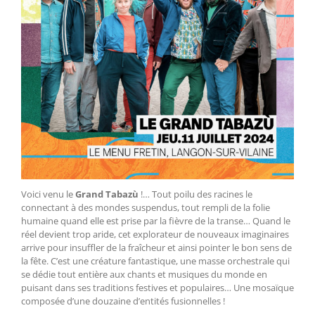
Voici venu le
Grand Tabazù
!… Tout poilu des racines le
connectant à des mondes suspendus, tout rempli de la folie
humaine quand elle est prise par la fièvre de la transe… Quand le
réel devient trop aride, cet explorateur de nouveaux imaginaires
arrive pour insuffler de la fraîcheur et ainsi pointer le bon sens de
la fête. C’est une créature fantastique, une masse orchestrale qui
se dédie tout entière aux chants et musiques du monde en
puisant dans ses traditions festives et populaires… Une mosaïque
composée d’une douzaine d’entités fusionnelles !